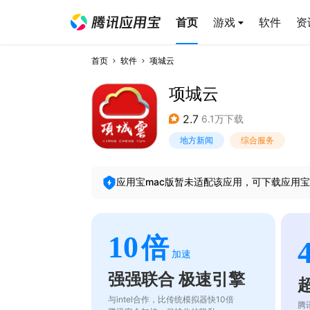
首页
游戏
软件
资
首页
软件
项城云
项城云
2.7
6.1万下载
地方新闻
综合服务
应用宝mac版暂未适配该应用，可下载应用宝
10
倍
加速
强强联合 极速引擎
与intel合作，比传统模拟器快10倍
腾