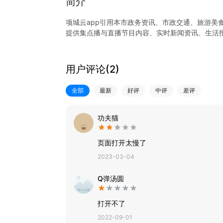
简介
项城云app引用本市政务资讯、市政交通、旅游美
提供集点播与直播节目内容、实时新闻资讯、生活
用户评论(
2
)
全部
最新
好评
中评
差评
功夫猫
页面打开太慢了
2023-03-04
Q弹汤圆
打开不了
2022-09-01