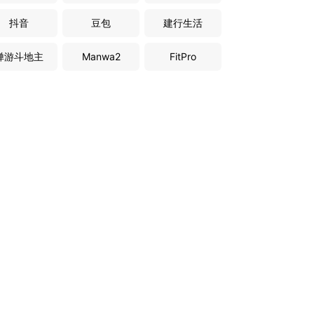
抖音
豆包
建行生活
禅游斗地主
Manwa2
FitPro