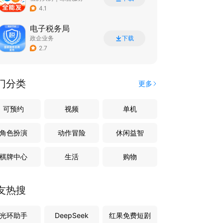
4.1
电子税务局
政企业务
下载
2.7
门分类
更多
可预约
视频
单机
角色扮演
动作冒险
休闲益智
棋牌中心
生活
购物
友热搜
光环助手
DeepSeek
红果免费短剧