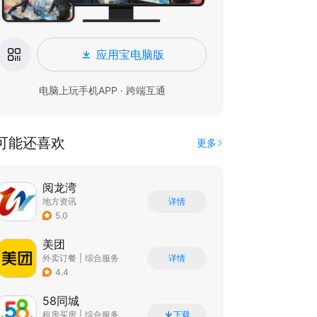
应用宝电脑版
电脑上玩手机APP · 跨端互通
可能还喜欢
更多
阅龙湾
地方资讯
详情
5.0
美团
外卖订餐
|
综合服务
详情
|
团购特卖
4.4
58同城
租房买房
|
综合服务
下载