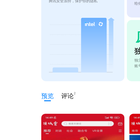
腾讯安全加持，保护你的隐私
给
独
账
2
预览
评论