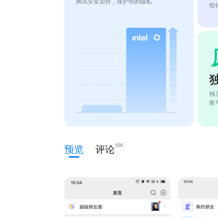
腾讯安全加持，保护你的隐私
给
独
账
100
预览
评论