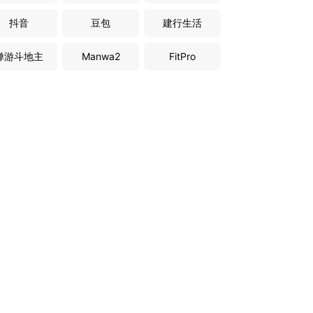
抖音
豆包
建行生活
禅游斗地主
Manwa2
FitPro