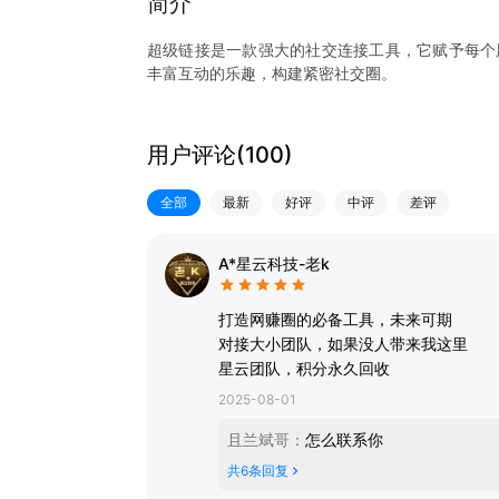
简介
超级链接是一款强大的社交连接工具，它赋予每个
丰富互动的乐趣，构建紧密社交圈。
用户评论(
100
)
全部
最新
好评
中评
差评
A*星云科技-老k
打造网赚圈的必备工具，未来可期
对接大小团队，如果没人带来我这里
星云团队，积分永久回收
2025-08-01
且兰斌哥
：
怎么联系你
共
6
条回复