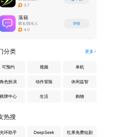
3.7
落籍
匿名/陌生人
详情
4.0
门分类
更多
可预约
视频
单机
角色扮演
动作冒险
休闲益智
棋牌中心
生活
购物
友热搜
光环助手
DeepSeek
红果免费短剧