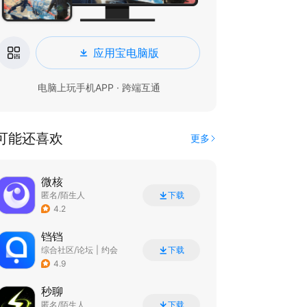
应用宝电脑版
电脑上玩手机APP · 跨端互通
可能还喜欢
更多
微核
匿名/陌生人
下载
4.2
铛铛
综合社区/论坛
|
约会
下载
4.9
秒聊
匿名/陌生人
下载