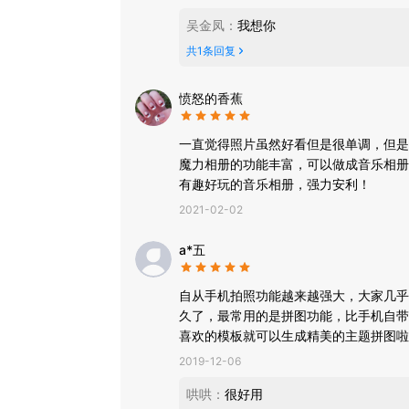
吴金凤
：
我想你
共
1
条回复
愤怒的香蕉
一直觉得照片虽然好看但是很单调，但是
魔力相册的功能丰富，可以做成音乐相册
有趣好玩的音乐相册，强力安利！
2021-02-02
a*五
自从手机拍照功能越来越强大，大家几乎
久了，最常用的是拼图功能，比手机自带
喜欢的模板就可以生成精美的主题拼图啦
我会直接在里面打印出来，直接邮寄到家
2019-12-06
哄哄
：
很好用