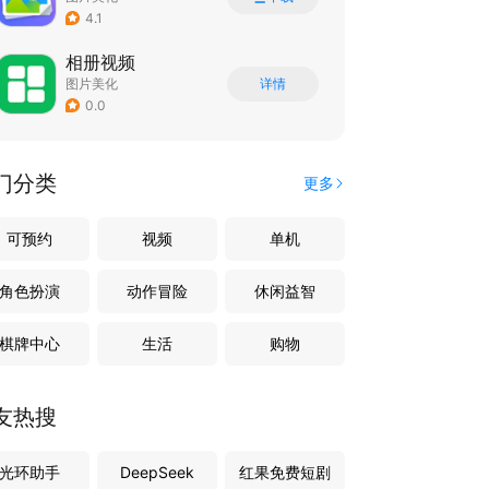
4.1
相册视频
图片美化
详情
0.0
门分类
更多
可预约
视频
单机
角色扮演
动作冒险
休闲益智
棋牌中心
生活
购物
友热搜
光环助手
DeepSeek
红果免费短剧