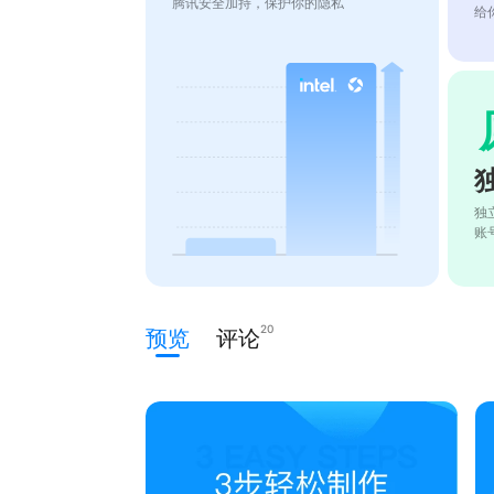
腾讯安全加持，保护你的隐私
给
独
账
20
预览
评论