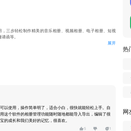
用，三步轻松制作精美的音乐相册、视频相册、电子相册、短视
邀请函等。
展开
热
神器；
；
出；
主题模板，如生日、亲子、宝宝、节假日、明星、情侣表白、旅行
、影视剧等等；
更好！
可以使用，操作简单明了，适合小白，很快就能轻松上手。自
网
用这个软件的相册管理功能随时随地都能导入导出，编辑了很
宝的成长和我们美好的记忆，很喜欢。
5
1