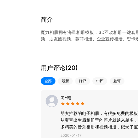
简介
魔力相册拥有海量相册模板，3D互动相册一键套
频、朋友圈视频、微商相册、企业宣传相册、贺卡
【产品特点】
* 多种比例模板，横屏竖屏任意切换，短视频制作
* 海量音乐库资源，支持手机本地和PC端同步上传
用户评论(
20
)
* 支持相册存储管理，想要的照片随时随地导入导
* 每周上新，专业设计团队精心打造多种类型炫酷
全部
最新
好评
中评
差评
记录、友谊岁月、同学聚会、婚礼现场、古风文艺
==联系我们==
习*赖
我们重视每一位用户的建议反馈，努力把产品做得
QQ群：870026544
朋友推荐的电子相册，有很多免费的模板
微信公众号：魔力相册（molixiangce）
从宝宝出生后相册里的照片就越来越多，
魔力相册网站：www.molixiangce.com
多精美的音乐相册和视频相册，记录了宝
2020-01-17