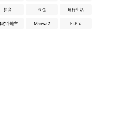
抖音
豆包
建行生活
禅游斗地主
Manwa2
FitPro