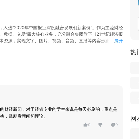
，入选“2020年中国报业深度融合发展创新案例”。作为主流财经
库、数据、交易”四大核心业务，充分融合集团旗下《21世纪经济报
体资源，实现文字、图片、视频、音频、直播等内容形态的全覆
展开
、数据频道、城市通、理财通等创新产品，全力打造新闻形式多
热
的专业财经客户端。
大拐点；这里有资本市场的起伏跌宕，让你洞悉各个趋势投资机
局变化；这里有全球产业发展的趋势分析，让你及时了解产业发
聚焦未来经济形势预判，对重磅财经事件进行解读，与你分享投
的财经新闻，对于经管专业的学生来说是每天必刷的，重点是
换，鼓励看新闻和评论。
网
券等信息。
0
0