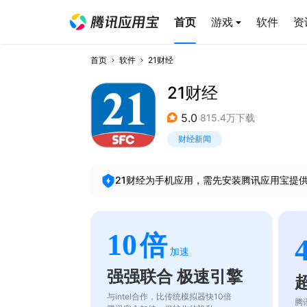
首页
游戏
软件
资
首页
软件
21财经
21财经
5.0
815.4万下载
财经新闻
21财经
为手机应用，需先安装腾讯应用宝提
10
倍
加速
强强联合 极速引擎
与intel合作，比传统模拟器快10倍
腾