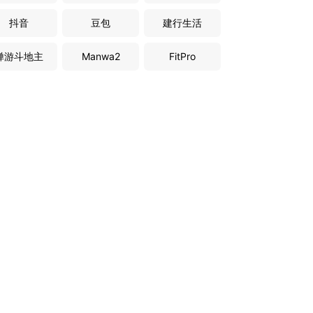
抖音
豆包
建行生活
禅游斗地主
Manwa2
FitPro