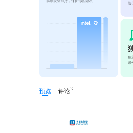
腾讯安全加持，保护你的隐私
给
独
账
10
预览
评论