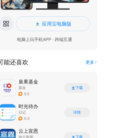
应用宝电脑版
电脑上玩手机APP · 跨端互通
可能还喜欢
更多
泉果基金
基金
下载
5.0
时光待办
日记
详情
0.0
云上宣恩
地方新闻
下载