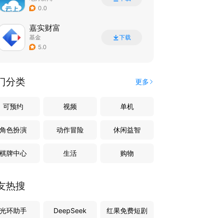
0.0
嘉实财富
基金
下载
5.0
门分类
更多
可预约
视频
单机
角色扮演
动作冒险
休闲益智
棋牌中心
生活
购物
友热搜
光环助手
DeepSeek
红果免费短剧