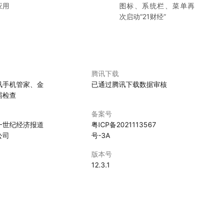
应用
图标、系统栏、菜单再
次启动“
21财经
”
腾讯下载
讯手机管家、金
已通过腾讯下载数据审核
霸检查
备案号
一世纪经济报道
粤ICP备2021113567
公司
号-3A
版本号
0
12.3.1