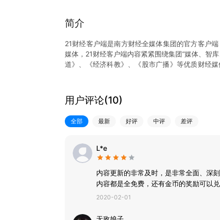
简介
21财经客户端是南方财经全媒体集团的官方客户端
媒体，21财经客户端内容紧紧围绕集团“媒体、智
道》、《经济科教》、《股市广播》等优质财经媒
盖。并先后上线学习经济频道、南财号、智库频道
样、内容专业易懂、产品功能强大、用户体验更优
用户评论(
10
)
【聚焦财经热点】
这里有重要财经事件的深度解读，助你掌握每个重
全部
最新
好评
中评
差评
会；这里有时政新闻的专业评论，为你解析经济时
展的新动向；
【南财号】
L*e
权威经济学家、知名首席分析师、专家学者入驻，
资理财干货。
内容更新的非常及时，是非常全面、深刻
【7x24快讯】
内容都是全免费，还有金币的奖励可以兑
快讯7x24小时不间断提供资讯、股票、理财、债
2020-02-01
无敌娘子。。