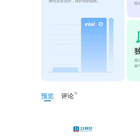
腾讯安全加持，保护你的隐私
给
独
账
10
预览
评论