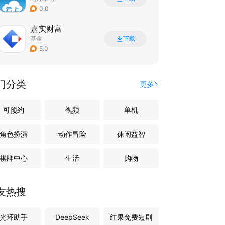
0.0
嘉实财富
基金
下载
5.0
门分类
更多
可预约
视频
单机
角色扮演
动作冒险
休闲益智
棋牌中心
生活
购物
友热搜
光环助手
DeepSeek
红果免费短剧