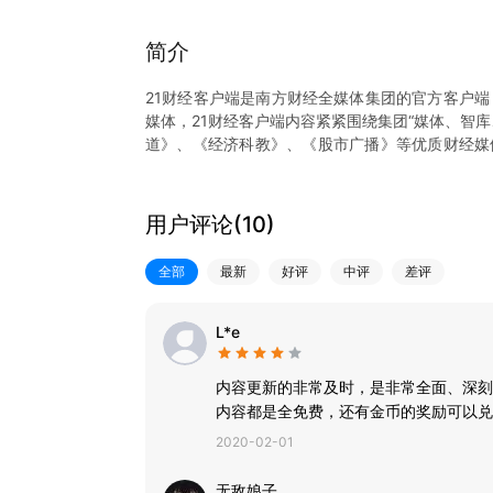
简介
21财经客户端是南方财经全媒体集团的官方客户端
媒体，21财经客户端内容紧紧围绕集团“媒体、智
道》、《经济科教》、《股市广播》等优质财经媒
盖。并先后上线学习经济频道、南财号、智库频道
样、内容专业易懂、产品功能强大、用户体验更优
用户评论(
10
)
【聚焦财经热点】
这里有重要财经事件的深度解读，助你掌握每个重
全部
最新
好评
中评
差评
会；这里有时政新闻的专业评论，为你解析经济时
展的新动向；
【南财号】
L*e
权威经济学家、知名首席分析师、专家学者入驻，
资理财干货。
内容更新的非常及时，是非常全面、深刻
【7x24快讯】
内容都是全免费，还有金币的奖励可以兑
快讯7x24小时不间断提供资讯、股票、理财、债
2020-02-01
无敌娘子。。