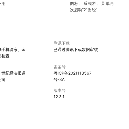
应用
图标、系统栏、菜单再
次启动“
21财经
”
腾讯下载
讯手机管家、金
已通过腾讯下载数据审核
霸检查
备案号
一世纪经济报道
粤ICP备2021113567
公司
号-3A
版本号
0
12.3.1