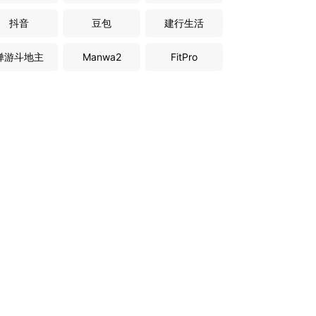
抖音
豆包
建行生活
禅游斗地主
Manwa2
FitPro