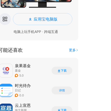
应用宝电脑版
电脑上玩手机APP · 跨端互通
可能还喜欢
更多
泉果基金
基金
下载
5.0
时光待办
日记
详情
0.0
云上宣恩
地方新闻
下载