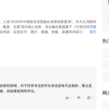
，入选“2020年中国报业深度融合发展创新案例”。作为主流财经
库、数据、交易”四大核心业务，充分融合集团旗下《21世纪经济报
体资源，实现文字、图片、视频、音频、直播等内容形态的全覆
展开
、数据频道、城市通、理财通等创新产品，全力打造新闻形式多
热
的专业财经客户端。
大拐点；这里有资本市场的起伏跌宕，让你洞悉各个趋势投资机
局变化；这里有全球产业发展的趋势分析，让你及时了解产业发
聚焦未来经济形势预判，对重磅财经事件进行解读，与你分享投
的财经新闻，对于经管专业的学生来说是每天必刷的，重点是
换，鼓励看新闻和评论。
网
券等信息。
0
0