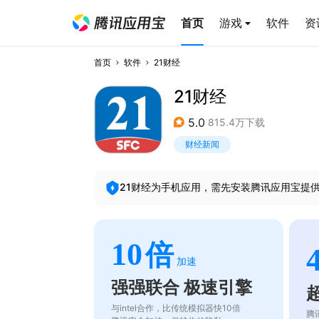
首页
游戏
软件
资
首页
软件
21财经
21财经
5.0
815.4万下载
财经新闻
21财经
为手机应用，需先安装腾讯应用宝提
10
倍
加速
强强联合 极速引擎
与intel合作，比传统模拟器快10倍
腾