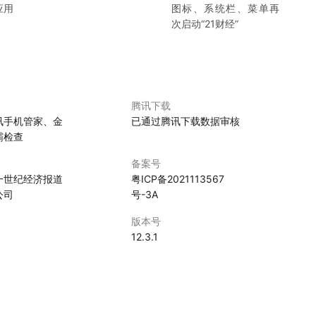
应用
图标、系统栏、菜单再
次启动“
21财经
”
腾讯下载
讯手机管家、金
已通过腾讯下载数据审核
霸检查
备案号
一世纪经济报道
粤ICP备2021113567
公司
号-3A
版本号
0
12.3.1