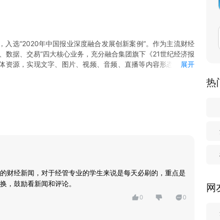
，入选“2020年中国报业深度融合发展创新案例”。作为主流财经
库、数据、交易”四大核心业务，充分融合集团旗下《21世纪经济报
体资源，实现文字、图片、视频、音频、直播等内容形态的全覆
展开
、数据频道、城市通、理财通等创新产品，全力打造新闻形式多
热
的专业财经客户端。
大拐点；这里有资本市场的起伏跌宕，让你洞悉各个趋势投资机
局变化；这里有全球产业发展的趋势分析，让你及时了解产业发
聚焦未来经济形势预判，对重磅财经事件进行解读，与你分享投
的财经新闻，对于经管专业的学生来说是每天必刷的，重点是
换，鼓励看新闻和评论。
网
券等信息。
0
0