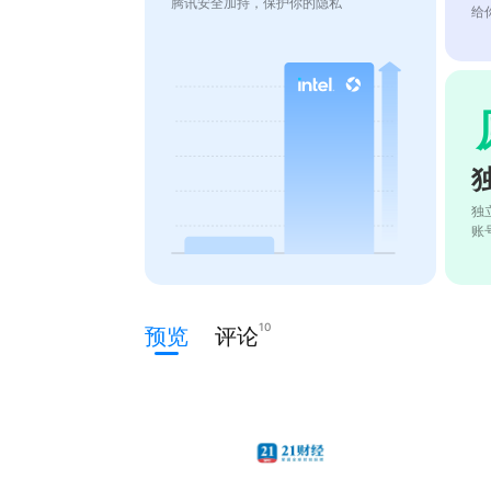
腾讯安全加持，保护你的隐私
给
独
账
10
预览
评论