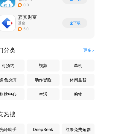
0.0
嘉实财富
基金
下载
5.0
门分类
更多
可预约
视频
单机
角色扮演
动作冒险
休闲益智
棋牌中心
生活
购物
友热搜
光环助手
DeepSeek
红果免费短剧