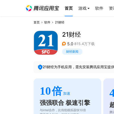
首页
游戏
软件
资
首页
软件
21财经
21财经
5.0
815.4万下载
财经新闻
21财经
为手机应用，需先安装腾讯应用宝提
10
倍
加速
强强联合 极速引擎
与intel合作，比传统模拟器快10倍
腾