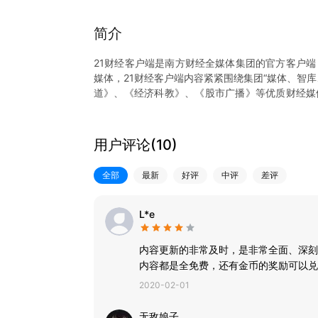
简介
21财经客户端是南方财经全媒体集团的官方客户端
媒体，21财经客户端内容紧紧围绕集团“媒体、智
道》、《经济科教》、《股市广播》等优质财经媒
盖。并先后上线学习经济频道、南财号、智库频道
样、内容专业易懂、产品功能强大、用户体验更优
用户评论(
10
)
【聚焦财经热点】
这里有重要财经事件的深度解读，助你掌握每个重
全部
最新
好评
中评
差评
会；这里有时政新闻的专业评论，为你解析经济时
展的新动向；
【南财号】
L*e
权威经济学家、知名首席分析师、专家学者入驻，
资理财干货。
内容更新的非常及时，是非常全面、深刻
【7x24快讯】
内容都是全免费，还有金币的奖励可以兑
快讯7x24小时不间断提供资讯、股票、理财、债
2020-02-01
无敌娘子。。