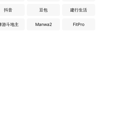
抖音
豆包
建行生活
禅游斗地主
Manwa2
FitPro