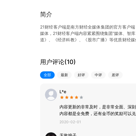
简介
21财经客户端是南方财经全媒体集团的官方客户端
媒体，21财经客户端内容紧紧围绕集团“媒体、智
道》、《经济科教》、《股市广播》等优质财经媒
盖。并先后上线学习经济频道、南财号、智库频道
样、内容专业易懂、产品功能强大、用户体验更优
用户评论(
10
)
【聚焦财经热点】
这里有重要财经事件的深度解读，助你掌握每个重
全部
最新
好评
中评
差评
会；这里有时政新闻的专业评论，为你解析经济时
展的新动向；
【南财号】
L*e
权威经济学家、知名首席分析师、专家学者入驻，
资理财干货。
内容更新的非常及时，是非常全面、深刻
【7x24快讯】
内容都是全免费，还有金币的奖励可以兑
快讯7x24小时不间断提供资讯、股票、理财、债
2020-02-01
无敌娘子。。