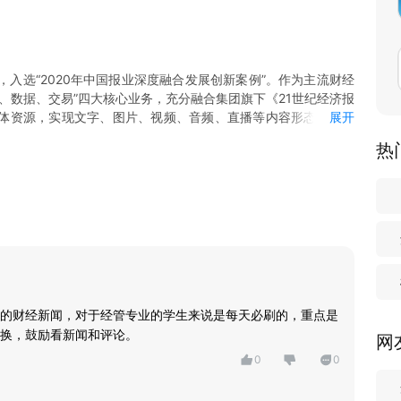
，入选“2020年中国报业深度融合发展创新案例”。作为主流财经
库、数据、交易”四大核心业务，充分融合集团旗下《21世纪经济报
体资源，实现文字、图片、视频、音频、直播等内容形态的全覆
展开
、数据频道、城市通、理财通等创新产品，全力打造新闻形式多
热
的专业财经客户端。
大拐点；这里有资本市场的起伏跌宕，让你洞悉各个趋势投资机
局变化；这里有全球产业发展的趋势分析，让你及时了解产业发
聚焦未来经济形势预判，对重磅财经事件进行解读，与你分享投
的财经新闻，对于经管专业的学生来说是每天必刷的，重点是
换，鼓励看新闻和评论。
网
券等信息。
0
0