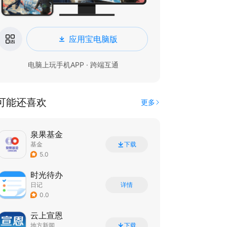
应用宝电脑版
电脑上玩手机APP · 跨端互通
可能还喜欢
更多
泉果基金
基金
下载
5.0
时光待办
日记
详情
0.0
云上宣恩
地方新闻
下载