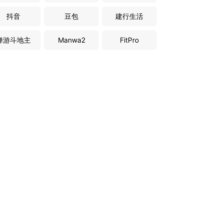
抖音
豆包
建行生活
禅游斗地主
Manwa2
FitPro