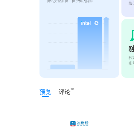
腾讯安全加持，保护你的隐私
给
独
账
10
预览
评论