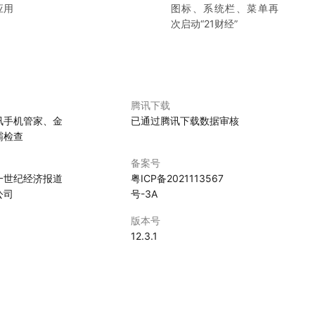
应用
图标、系统栏、菜单再
次启动“
21财经
”
腾讯下载
讯手机管家、金
已通过腾讯下载数据审核
霸检查
备案号
一世纪经济报道
粤ICP备2021113567
公司
号-3A
版本号
0
12.3.1