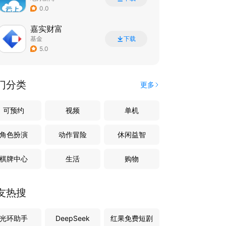
0.0
嘉实财富
基金
下载
5.0
门分类
更多
可预约
视频
单机
角色扮演
动作冒险
休闲益智
棋牌中心
生活
购物
友热搜
光环助手
DeepSeek
红果免费短剧