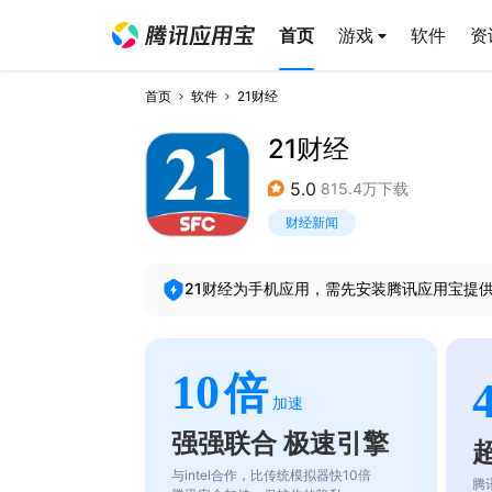
首页
游戏
软件
资
首页
软件
21财经
21财经
5.0
815.4万下载
财经新闻
21财经
为手机应用，需先安装腾讯应用宝提
10
倍
加速
强强联合 极速引擎
与intel合作，比传统模拟器快10倍
腾