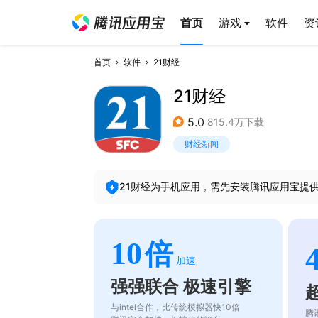
首页
游戏
软件
资
首页
软件
21财经
21财经
5.0
815.4万下载
财经新闻
21财经
为手机应用，需先安装腾讯应用宝提
10
倍
加速
强强联合 极速引擎
与intel合作，比传统模拟器快10倍
腾