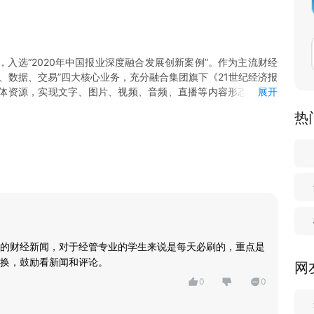
，入选“2020年中国报业深度融合发展创新案例”。作为主流财经
库、数据、交易”四大核心业务，充分融合集团旗下《21世纪经济报
体资源，实现文字、图片、视频、音频、直播等内容形态的全覆
展开
、数据频道、城市通、理财通等创新产品，全力打造新闻形式多
热
的专业财经客户端。
大拐点；这里有资本市场的起伏跌宕，让你洞悉各个趋势投资机
局变化；这里有全球产业发展的趋势分析，让你及时了解产业发
聚焦未来经济形势预判，对重磅财经事件进行解读，与你分享投
的财经新闻，对于经管专业的学生来说是每天必刷的，重点是
换，鼓励看新闻和评论。
网
券等信息。
0
0