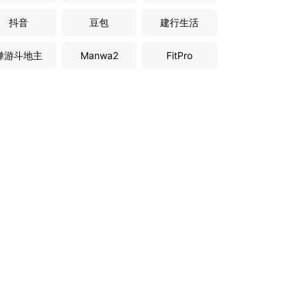
抖音
豆包
建行生活
禅游斗地主
Manwa2
FitPro