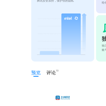
腾讯安全加持，保护你的隐私
给
独
账
10
预览
评论