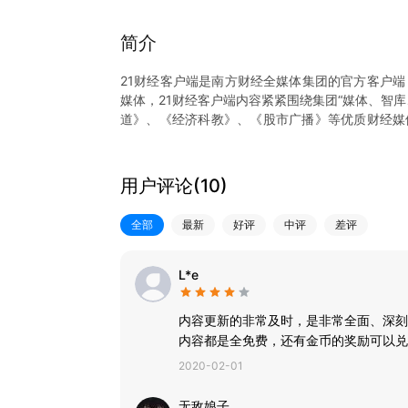
简介
21财经客户端是南方财经全媒体集团的官方客户端
媒体，21财经客户端内容紧紧围绕集团“媒体、智
道》、《经济科教》、《股市广播》等优质财经媒
盖。并先后上线学习经济频道、南财号、智库频道
样、内容专业易懂、产品功能强大、用户体验更优
用户评论(
10
)
【聚焦财经热点】
这里有重要财经事件的深度解读，助你掌握每个重
全部
最新
好评
中评
差评
会；这里有时政新闻的专业评论，为你解析经济时
展的新动向；
【南财号】
L*e
权威经济学家、知名首席分析师、专家学者入驻，
资理财干货。
内容更新的非常及时，是非常全面、深刻
【7x24快讯】
内容都是全免费，还有金币的奖励可以兑
快讯7x24小时不间断提供资讯、股票、理财、债
2020-02-01
无敌娘子。。