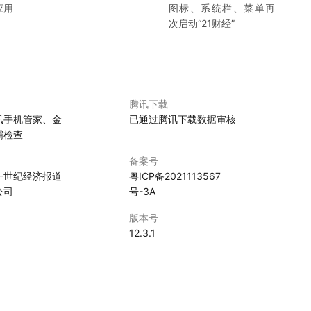
应用
图标、系统栏、菜单再
次启动“
21财经
”
腾讯下载
讯手机管家、金
已通过腾讯下载数据审核
霸检查
备案号
一世纪经济报道
粤ICP备2021113567
公司
号-3A
版本号
0
12.3.1