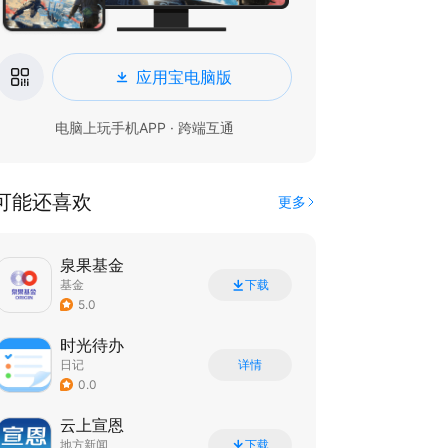
应用宝电脑版
电脑上玩手机APP · 跨端互通
可能还喜欢
更多
泉果基金
基金
下载
5.0
时光待办
日记
详情
0.0
云上宣恩
地方新闻
下载