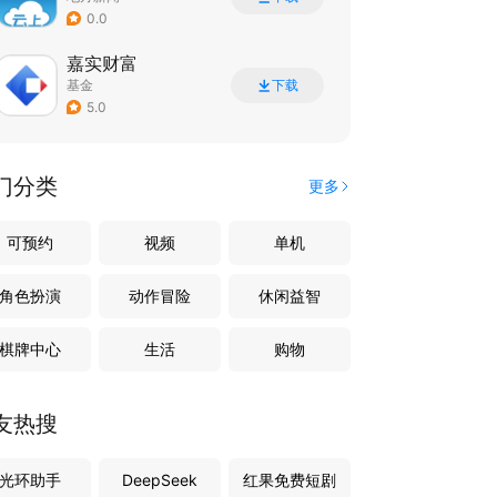
0.0
嘉实财富
基金
下载
5.0
门分类
更多
可预约
视频
单机
角色扮演
动作冒险
休闲益智
棋牌中心
生活
购物
友热搜
光环助手
DeepSeek
红果免费短剧