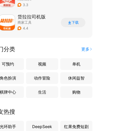
3.3
货拉拉司机版
商家工具
下载
4.4
门分类
更多
可预约
视频
单机
角色扮演
动作冒险
休闲益智
棋牌中心
生活
购物
友热搜
光环助手
DeepSeek
红果免费短剧