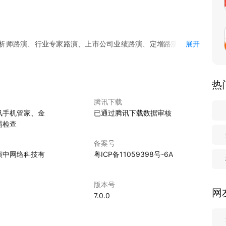
析师路演、行业专家路演、上市公司业绩路演、定增路演、重大
展开
移动互联网视频、语音沟通技术，为上市公司、券商、基金公司
为客户建立与主流投资者之间的稳固沟通渠道和信任关系。
热
腾讯下载
声音。
讯手机管家、金
已通过腾讯下载数据审核
霸检查
备案号
演中网络科技有
粤ICP备11059398号-6A
版本号
网
7.0.0