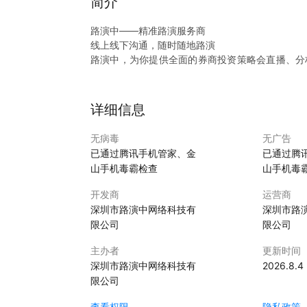
简介
路演中——精准路演服务商
线上线下沟通，随时随地路演
路演中，为你提供全面的券商投资策略会直播、分
事项路演，让你足不出户体验到五星路演服务。
路演中是中国领先的精准路演服务商，利用领先的
等提供面向精准对象的线上线下一体化路演服务，
详细信息
【意见反馈】
无病毒
无广告
路演中的成长，离不开你们的陪伴，更离不开您的
已通过腾讯手机管家、金
已通过腾
山手机毒霸检查
山手机毒
服务热线
0755-8366 4302
开发商
运营商
商务热线
深圳市路演中网络科技有
深圳市路
0755-8366 4109
限公司
限公司
主办者
更新时间
深圳市路演中网络科技有
2026.8.4
限公司
查看权限
隐私政策