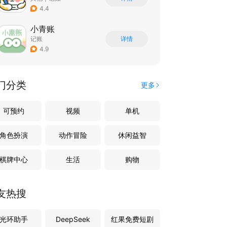
4.4
小青账
记账
详情
4.9
门分类
更多
可预约
视频
单机
角色扮演
动作冒险
休闲益智
棋牌中心
生活
购物
友热搜
光环助手
DeepSeek
红果免费短剧