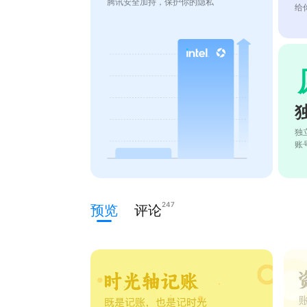
腾讯安全加持，保护你的隐私
给
独
账
247
预览
评论