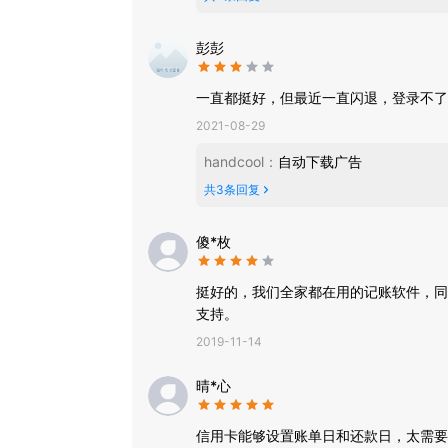
联系我们：
彭彭
软件内反馈：更多-用户反馈
一直都挺好，但最近一直闪退，登录不了
微信公众号：kdjz114
2021-08-29
handcool
：
自动下载广告
共
3
条回复
傻*枚
挺好的，我们全家都在用的记账软件，同
支持。
2019-11-14
晴*心
信用卡能够设置账单日和还款日，太需要