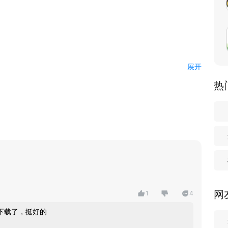
展开
热
糟？
入；
出excel；
、报销、结婚等；
人情往来不马虎；
网
1
4
户余额情况；
从小白变资深达人。
下载了，挺好的
通过下列方式联系我们，和我们一起优化产品！