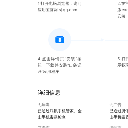
1.打开电脑浏览器，访问
2.
应用宝官网 sj.qq.com
版e
安装
4.点击详情页“安装”按
5.打
钮，下载并安装“
口袋记
示畅
账
”应用程序
详细信息
无病毒
无广告
已通过腾讯手机管家、金
已通过腾
山手机毒霸检查
山手机毒
开发商
运营商