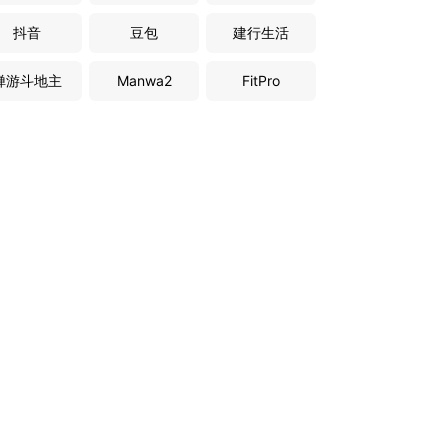
抖音
豆包
建行生活
禅游斗地主
Manwa2
FitPro