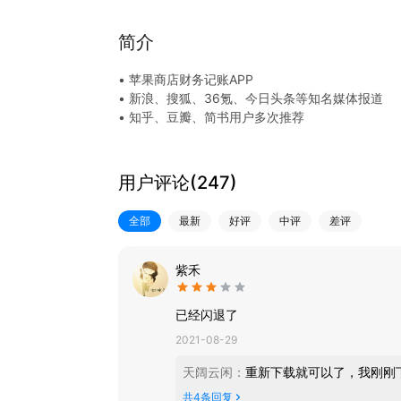
简介
• 苹果商店财务记账APP
• 新浪、搜狐、36氪、今日头条等知名媒体报道
• 知乎、豆瓣、简书用户多次推荐
1）想知道钱花哪儿了？
2）想存钱却总也存不下钱？
用户评论(
247
)
3）每次记报销、记人情红包和友情周转总是一团
全部
最新
好评
中评
差评
口袋记账专为解决以上难题诞生
1、2秒随手记账，支持信用卡账单、支付宝账单导
紫禾
2、自动生成收支统计图、年收支曲线图等报表，可导
3、支持多账本：分账本记录公司账、装修、旅游
已经闪退了
4、支持借条欠条管理，详细记录接入借出记录，
2021-08-29
5、提供资产管理，随时展示信用卡、支付宝等账
6、力哥、简七、越女等每日分享精彩观点，帮你
天阔云闲
：
重新下载就可以了，我刚刚
共
4
条回复
如果关于产品你有任何疑问或者建议，都可以直接