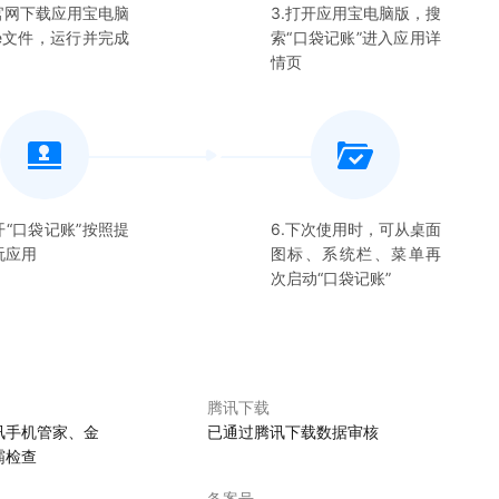
在官网下载应用宝电脑
3.打开应用宝电脑版，搜
xe文件，运行并完成
索“
口袋记账
”进入应用详
情页
开“
口袋记账
”按照提
6.下次使用时，可从桌面
玩应用
图标、系统栏、菜单再
次启动“
口袋记账
”
腾讯下载
讯手机管家、金
已通过腾讯下载数据审核
霸检查
备案号