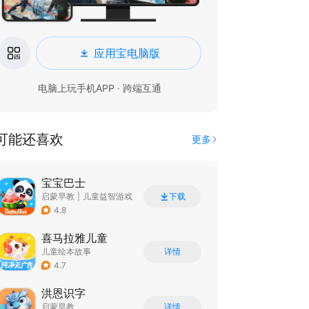
应用宝电脑版
电脑上玩手机APP · 跨端互通
可能还喜欢
更多
宝宝巴士
启蒙早教
|
儿童益智游戏
下载
4.8
喜马拉雅儿童
儿童绘本故事
详情
4.7
洪恩识字
启蒙早教
详情