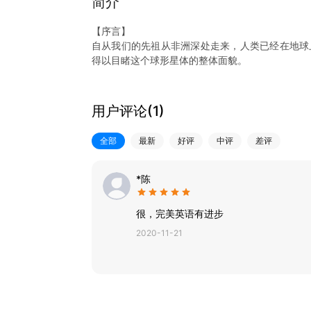
简介
【序言】
自从我们的先祖从非洲深处走来，人类已经在地球
得以目睹这个球形星体的整体面貌。
“不识庐山真面目，只缘身在此山中”。只有当一个
更自由的灵魂，同时对母国文化也会有更客观和丰
用户评论(
1
)
因此，语言学习绝不仅仅是词语、句子、对话那么
全部
最新
好评
中评
差评
仅是孩提时的孤立游戏，而是一个牵涉甚广的系统
美能力。
*陈
既然会是一件严肃而长远的事情，我们希望孩子能做
没有哪条捷径能好过持续不断的坚持。凡能“日拱一
很，完美英语有进步
2020-11-21
我们希望孩子不要小富即安。你看到了，不等于你
享给别人。我们希望孩子们在人生之初，就能开始
流的事业。
所谓教育，就是把所学的知识都忘掉之后，留下来
部忘掉，我们希望他们身上能留下一些什么呢？我