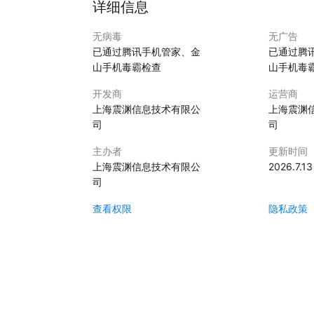
详细信息
容的态度、一颗好奇的心......
无病毒
无广告
已通过腾讯手机管家、金
已通过腾
【关于我们】
山手机毒霸检查
山手机毒
语言的学习，一头连着思维方式，另一头连着文化
的系统工程，最终将影响一个人的价值观、思维方
开发商
运营商
上海震渊信息技术有限公
上海震渊
小小英语汇聚来自清华大学、北京外国语大学的顶级
司
司
范大学的积极教育心理学系统，为二语儿童量身定制
主办者
更新时间
我们针对中国幼童的特点，整合英语语言学、学前
上海震渊信息技术有限公
2026.7.13
技术、人工智能技术，为二语孩子提供适合的启蒙
司
最最重要的，我们希望留下坚持不懈的恒久之心、
查看权限
隐私政策
懈怠所诱惑。凡有恒心、风雨无阻的孩子，终将获
【联系我们】
小小英语全国加盟体系已全面开放合作中，详情访问：https:/
个人用户：
QQ: 3207086520