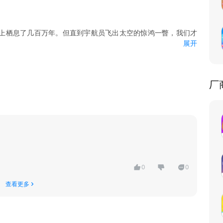
上栖息了几百万年。但直到宇航员飞出太空的惊鸿一瞥，我们才
展开
人能够突破母国文化所默认的范畴，TA才能获得更开阔的胸襟、
富的看法。
厂
简单；它一头连着思维方式，另一头连着文化与视野。它也不仅
工程，最终将影响到一个人的价值观、思维方式、文化视野和审
好持之以恒的心理准备。曾国藩说：“结硬寨，打呆仗”。世界上
卒、寒暑不辍”的孩子，必能有所成就。
0
0
学会了；你学会了，不等于你洞察了；你洞察了，不等于你能分
建立一个习惯：要探寻最深的奥秘，要看最远的风景，要做第一
查看更多
的东西。让我们来假设：如果孩子们把从小小英语所学的知识全
们希望留下开阔的视野、深入思考的习惯；我们希望留下一种包