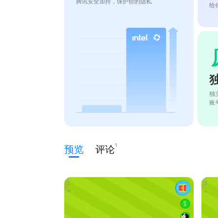
腾讯安全加持，保护你的隐私
给
独
账
1
预览
评论