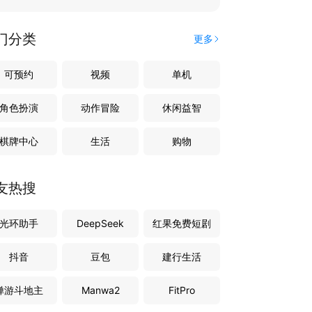
门分类
更多
可预约
视频
单机
角色扮演
动作冒险
休闲益智
棋牌中心
生活
购物
友热搜
光环助手
DeepSeek
红果免费短剧
抖音
豆包
建行生活
禅游斗地主
Manwa2
FitPro