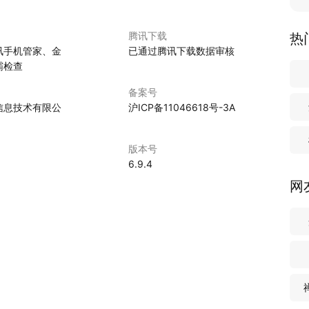
腾讯下载
热
讯手机管家、金
已通过腾讯下载数据审核
霸检查
与视野。它不仅仅是孩提时代的孤立游戏，而且是一个牵涉甚广
式、文化视野和审美能力。
备案号
信息技术有限公
沪ICP备11046618号-3A
语言学专家团队，依据全球权威通行的ESL体系，并整合华东师
3-8岁线下启蒙课程。
版本号
教育学、婴幼儿发展心理学等各学科专业理念，结合移动互联网
6.9.4
教育体系。帮助孩子建立跨文化全球视野，做世界公民。
网
寒暑不辍的行事习惯。既不被外部的困难所阻断，也不被内心的
得时间馈赠的礼物。
/www.mylittleenglish.com