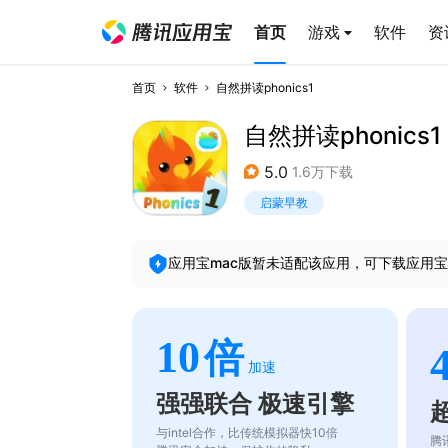
首页
游戏
软件
资
首页
软件
自然拼读phonics1
自然拼读phonics1
5.0
1.6万下载
启蒙早教
应用宝mac版暂未适配该应用，可下载应用宝
10
倍
加速
强强联合 极速引擎
与intel合作，比传统模拟器快10倍
腾