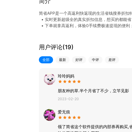
简介
简省APP是一个高返利快返现的生活省钱搜券折扣
• 实时更新超级全的真实折扣信息，想买的都能省
• 下单就拿高返利，体验0手续费极速提现的便
• 生活加油充话费点外卖都能领红包
• 聪明消费用简省，让你花的更少，买的更好的
1. 首页精选优质大牌羊毛——日常福利免费领
用户评论(
19
)
2. 品牌盯住——大牌好物价格锁定
3. 一键搜券——比价优惠更方便
全部
最新
好评
中评
差评
4. 超级返现——0手续费极速提现
5.自购省钱带货更赚
玲玲妈妈
朋友种的草.半个月省了不少，立竿见影
2023-02-20
爱无痕
领了简省这个软件提供的内部券再购买,