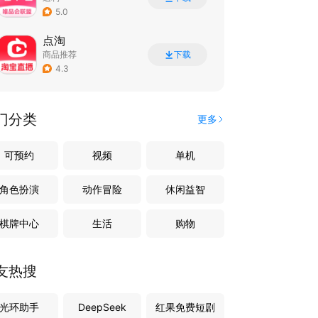
5.0
点淘
商品推荐
下载
4.3
门分类
更多
可预约
视频
单机
角色扮演
动作冒险
休闲益智
棋牌中心
生活
购物
友热搜
光环助手
DeepSeek
红果免费短剧