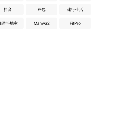
抖音
豆包
建行生活
禅游斗地主
Manwa2
FitPro