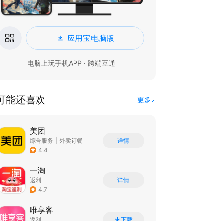
应用宝电脑版
电脑上玩手机APP · 跨端互通
可能还喜欢
更多
美团
综合服务
|
外卖订餐
详情
|
团购特卖
4.4
一淘
返利
详情
4.7
唯享客
返利
下载