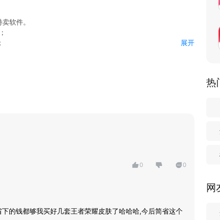
特卖软件。
；
利；
展开
购物体验！
热
0
0
网
省下的钱都够我买好几套王者荣耀皮肤了哈哈哈,今后简省这个