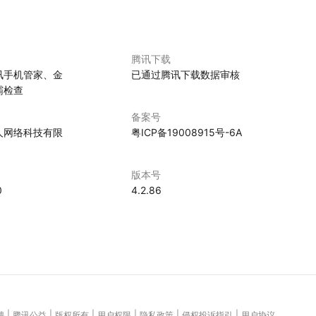
腾讯下载
讯手机管家、金
已通过腾讯下载数据审核
霸检查
备案号
人网络科技有限
粤ICP备19008915号-6A
版本号
0
4.2.86
|
|
|
|
|
|
聘
腾讯公益
版权所有
用户权限
隐私政策
侵权投诉指引
用户协议