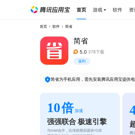
首页
游戏
软件
资
首页
软件
简省
简省
5.0
378下载
返利
简省
为手机应用，需先安装腾讯应用宝提供电
10
倍
加速
强强联合 极速引擎
与intel合作，比传统模拟器快10倍
腾