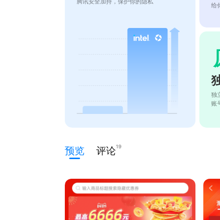
腾讯安全加持，保护你的隐私
给
独
账
19
预览
评论