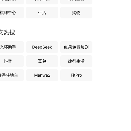
棋牌中心
生活
购物
友热搜
光环助手
DeepSeek
红果免费短剧
抖音
豆包
建行生活
禅游斗地主
Manwa2
FitPro