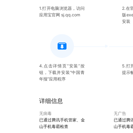
1.打开电脑浏览器，访问
2.
应用宝官网 sj.qq.com
版e
安装
4.点击详情页“安装”按
5.打
钮，下载并安装“
中国青
提示
年报
”应用程序
详细信息
无病毒
无广告
已通过腾讯手机管家、金
已通过腾
山手机毒霸检查
山手机毒