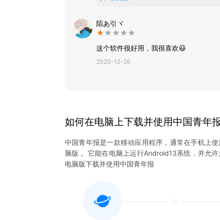
陌あ引ヾ
这个软件很好用，我很喜欢😃
2020-12-26
如何在电脑上下载并使用
中国青年
中国青年报
是一款移动应用程序，通常在手机上使
脑版， 它能在电脑上运行Android13系统，并允
电脑版下载并使用
中国青年报