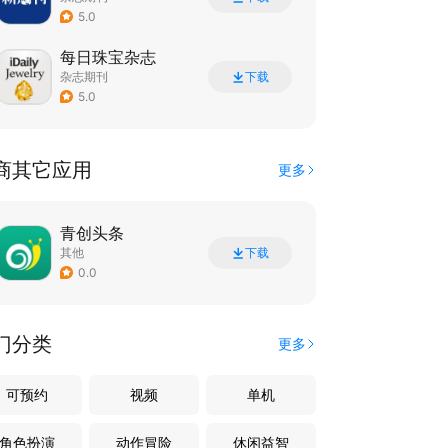
5.0
每日珠宝杂志
杂志期刊
下载
5.0
商其它应用
更多
青创头条
其他
下载
0.0
门分类
更多
可预约
视频
单机
角色扮演
动作冒险
休闲益智