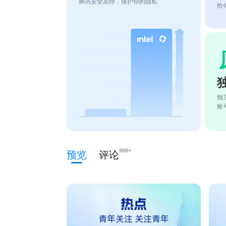
腾讯安全加持，保护你的隐私
给
独
账
999+
预览
评论