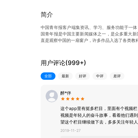
简介
中国青年报客户端集资讯、学习、服务功能于一体
国青年报是中国主要新闻媒体之一，是众多重大新闻
直是观察中国的一扇窗户，许多作品入选了各类教
1、精品化：专业编辑为用户精选当日优质必读内
度，提供有态度的新闻。20个以上专业频道，每日
2、视频化：聚合“青蜂侠”短视频、“我看见”长视
用户评论(
999+
)
“中青号”用户提供视频制作工具，产出批量UGC视
3、服务化：“团团微就业——共青团服务青年就业
全部
最新
好评
中评
差评
提高就业竞争力。“青年大学习”是共青团最具知名
方面的网上服务。
4、互动化：客户端设置中青号模块，邀请校园媒
醉*伴
流的园地。客户端具有征集、评选、排行、记分等
这个app里有挺多栏目，里面有个视频
视频是年轻人的奋斗故事，看着他们遇到
望这个栏目继续做下去，多多关注年轻人
2019-11-27