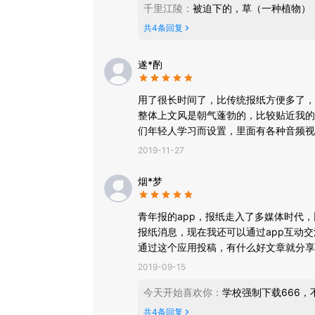
千里江陵
：
被迫下的，草（一种植物）
共
4
条回复
遂*酌
用了很长时间了，比传统报纸方便多了，
整体上文风是朝气蓬勃的，比较贴近我的
们年轻人学习而设置，里面有各种音频视
到了很好的引导作用。
2019-11-27
烟*梦
青年报的app，报纸走入了多媒体时代
报纸消息，现在我还可以通过app互动
通过这个应用投稿，有什么好文章就分享
2019-09-15
今天开始喜欢你
：
学校强制下载666
共
4
条回复