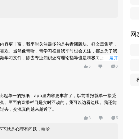
网
内容更丰富，我平时关注最多的是共青团版块、好文章集萃，
喜欢。当然像青听，青学习栏目我平时也会关注，都是为了我
频学习文件，除去专业知识还有理论指导也是积极向上的，起
展开
5
0
，比起单一的报纸，app里内容更丰富了，以前看报就单一接受
交流，里面的直播栏目是实时互动的，我可以边看边聊。我还能
过去，交流真的越来越近了。
3
5
，不下就是心理有问题，哈哈