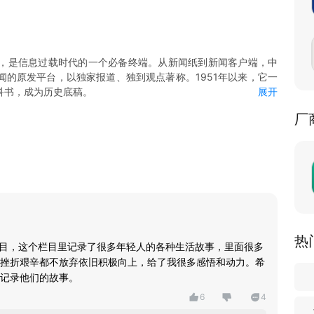
，是信息过载时代的一个必备终端。从新闻纸到新闻客户端，中
的原发平台，以独家报道、独到观点著称。1951年以来，它一
科书，成为历史底稿。
展开
容。重大事件第一时间推送快讯，并迅速形成专题，延展深度和广
厂
上新各领域优质图文和视频，供用户订阅。
频、“中青抖音”小视频等头部视频品牌，新闻报道全面视频化，并向
频内容。
平台”，由团中央支持，将以各项“共青团认证”，帮助大学毕业生
度的政治理论学习平台。客户端还为青年提供婚恋、考试、义诊等
体、招聘企业、团组织等机构和个人入驻，共建业务交往和心灵交
功能，支持各种线上互动活动。
热
栏目，这个栏目里记录了很多年轻人的各种生活故事，里面很多
挫折艰辛都不放弃依旧积极向上，给了我很多感悟和动力。希
记录他们的故事。
6
4