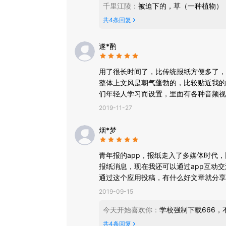
千里江陵
：
被迫下的，草（一种植物）
共
4
条回复
遂*酌
用了很长时间了，比传统报纸方便多了，
整体上文风是朝气蓬勃的，比较贴近我的
们年轻人学习而设置，里面有各种音频视
到了很好的引导作用。
2019-11-27
烟*梦
青年报的app，报纸走入了多媒体时代
报纸消息，现在我还可以通过app互动
通过这个应用投稿，有什么好文章就分享
2019-09-15
今天开始喜欢你
：
学校强制下载666
共
4
条回复