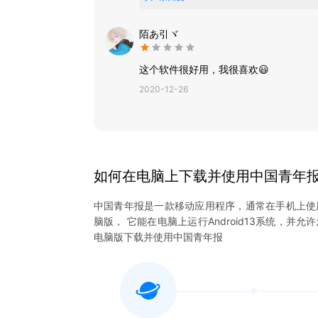
陌あ引ヾ
这个软件很好用，我很喜欢😃
2020-12-26
如何在电脑上下载并使用
中国青年
中国青年报
是一款移动应用程序，通常在手机上使
脑版， 它能在电脑上运行Android13系统，并允
电脑版下载并使用
中国青年报