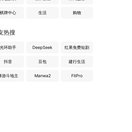
棋牌中心
生活
购物
友热搜
光环助手
DeepSeek
红果免费短剧
抖音
豆包
建行生活
禅游斗地主
Manwa2
FitPro