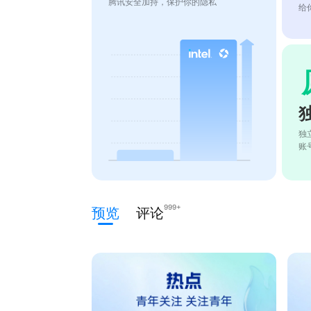
腾讯安全加持，保护你的隐私
给
独
账
999+
预览
评论