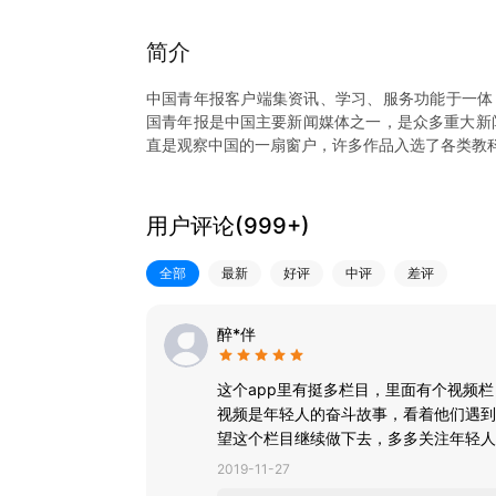
简介
中国青年报客户端集资讯、学习、服务功能于一体
国青年报是中国主要新闻媒体之一，是众多重大新闻
直是观察中国的一扇窗户，许多作品入选了各类教
1、精品化：专业编辑为用户精选当日优质必读内
度，提供有态度的新闻。20个以上专业频道，每日
2、视频化：聚合“青蜂侠”短视频、“我看见”长视
用户评论(
999+
)
“中青号”用户提供视频制作工具，产出批量UGC视
3、服务化：“团团微就业——共青团服务青年就业
全部
最新
好评
中评
差评
提高就业竞争力。“青年大学习”是共青团最具知名
方面的网上服务。
4、互动化：客户端设置中青号模块，邀请校园媒
醉*伴
流的园地。客户端具有征集、评选、排行、记分等
这个app里有挺多栏目，里面有个视频
视频是年轻人的奋斗故事，看着他们遇到
望这个栏目继续做下去，多多关注年轻人
2019-11-27