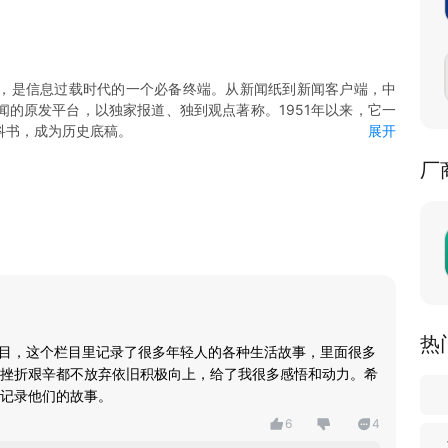
，是信息过载时代的一个必备终端。从新闻纸到新闻客户端，中
的原发平台，以独家报道、独到观点著称。1951年以来，它一
科书，成为历史底稿。
展开
容。重大事件第一时间推送快讯，并迅速形成专题，延展深度和广
厂
上新各领域优质图文和视频，供用户订阅。
频、“中青抖音”小视频等头部视频品牌，新闻报道全面视频化，并向
频内容。
平台”，由团中央支持，将以各项“共青团认证”，帮助大学毕业生
度的政治理论学习平台。客户端还为青年提供婚恋、考试、义诊等
体、招聘企业、团组织等机构和个人入驻，共建业务交往和心灵交
功能，支持各种线上互动活动。
热
栏目，这个栏目里记录了很多年轻人的各种生活故事，里面很多
挫折艰辛都不放弃依旧积极向上，给了我很多感悟和动力。希
记录他们的故事。
6
4