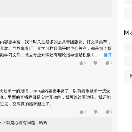
网
内容更丰富，我平时关注最多的是共青团版块、好文章集萃，
喜欢。当然像青听，青学习栏目我平时也会关注，都是为了我
频学习文件，除去专业知识还有理论指导也是积极向上的，起
展开
5
0
，比起单一的报纸，app里内容更丰富了，以前看报就单一接受
交流，里面的直播栏目是实时互动的，我可以边看边聊。我还能
过去，交流真的越来越近了。
3
5
，不下就是心理有问题，哈哈