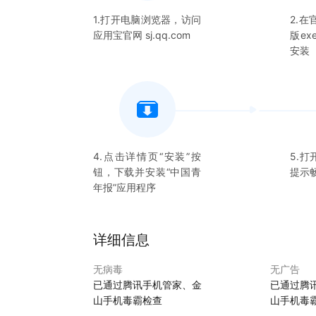
1.打开电脑浏览器，访问
2.
应用宝官网 sj.qq.com
版e
安装
4.点击详情页“安装”按
5.打
钮，下载并安装“
中国青
提示
年报
”应用程序
详细信息
无病毒
无广告
已通过腾讯手机管家、金
已通过腾
山手机毒霸检查
山手机毒