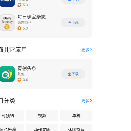
5.0
每日珠宝杂志
杂志期刊
下载
5.0
商其它应用
更多
青创头条
其他
下载
0.0
门分类
更多
可预约
视频
单机
角色扮演
动作冒险
休闲益智