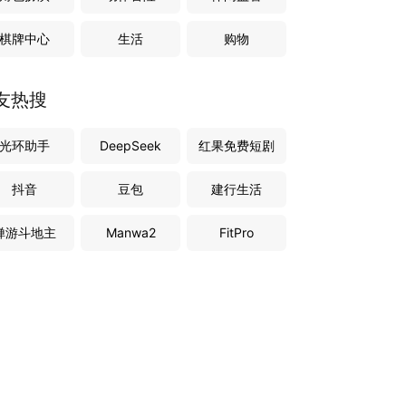
棋牌中心
生活
购物
友热搜
光环助手
DeepSeek
红果免费短剧
抖音
豆包
建行生活
禅游斗地主
Manwa2
FitPro