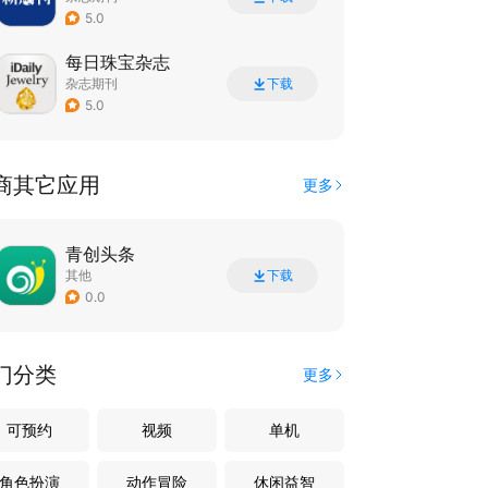
5.0
每日珠宝杂志
杂志期刊
下载
5.0
商其它应用
更多
青创头条
其他
下载
0.0
门分类
更多
可预约
视频
单机
角色扮演
动作冒险
休闲益智