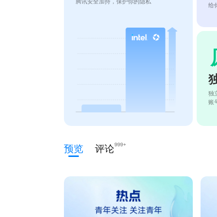
腾讯安全加持，保护你的隐私
给
独
账
999+
预览
评论