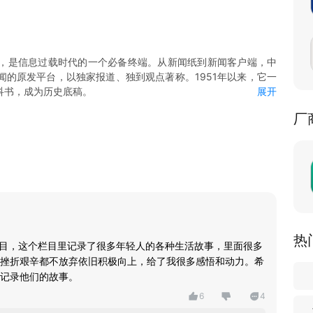
，是信息过载时代的一个必备终端。从新闻纸到新闻客户端，中
的原发平台，以独家报道、独到观点著称。1951年以来，它一
科书，成为历史底稿。
展开
容。重大事件第一时间推送快讯，并迅速形成专题，延展深度和广
厂
上新各领域优质图文和视频，供用户订阅。
频、“中青抖音”小视频等头部视频品牌，新闻报道全面视频化，并向
频内容。
平台”，由团中央支持，将以各项“共青团认证”，帮助大学毕业生
度的政治理论学习平台。客户端还为青年提供婚恋、考试、义诊等
体、招聘企业、团组织等机构和个人入驻，共建业务交往和心灵交
功能，支持各种线上互动活动。
热
栏目，这个栏目里记录了很多年轻人的各种生活故事，里面很多
挫折艰辛都不放弃依旧积极向上，给了我很多感悟和动力。希
记录他们的故事。
6
4