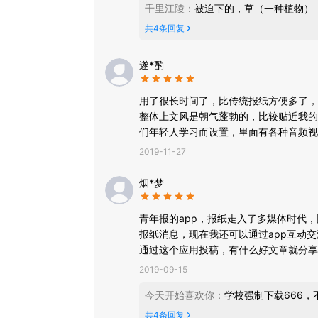
千里江陵
：
被迫下的，草（一种植物）
共
4
条回复
遂*酌
用了很长时间了，比传统报纸方便多了，
整体上文风是朝气蓬勃的，比较贴近我的
们年轻人学习而设置，里面有各种音频视
到了很好的引导作用。
2019-11-27
烟*梦
青年报的app，报纸走入了多媒体时代
报纸消息，现在我还可以通过app互动
通过这个应用投稿，有什么好文章就分享
2019-09-15
今天开始喜欢你
：
学校强制下载666
共
4
条回复