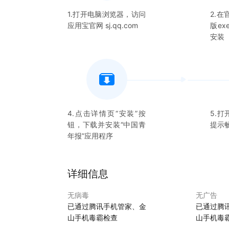
1.打开电脑浏览器，访问
2.
应用宝官网 sj.qq.com
版e
安装
4.点击详情页“安装”按
5.打
钮，下载并安装“
中国青
提示
年报
”应用程序
详细信息
无病毒
无广告
已通过腾讯手机管家、金
已通过腾
山手机毒霸检查
山手机毒