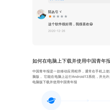
陌あ引ヾ
这个软件很好用，我很喜欢😃
2020-12-26
如何在电脑上下载并使用
中国青年
中国青年报
是一款移动应用程序，通常在手机上使
脑版， 它能在电脑上运行Android13系统，并允
电脑版下载并使用
中国青年报