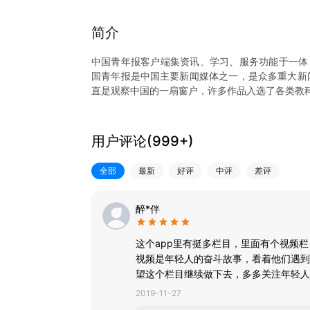
简介
中国青年报客户端集资讯、学习、服务功能于一体
国青年报是中国主要新闻媒体之一，是众多重大新闻
直是观察中国的一扇窗户，许多作品入选了各类教
1、精品化：专业编辑为用户精选当日优质必读内
度，提供有态度的新闻。20个以上专业频道，每日
2、视频化：聚合“青蜂侠”短视频、“我看见”长视
用户评论(
999+
)
“中青号”用户提供视频制作工具，产出批量UGC视
3、服务化：“团团微就业——共青团服务青年就业
全部
最新
好评
中评
差评
提高就业竞争力。“青年大学习”是共青团最具知名
方面的网上服务。
4、互动化：客户端设置中青号模块，邀请校园媒
醉*伴
流的园地。客户端具有征集、评选、排行、记分等
这个app里有挺多栏目，里面有个视频
视频是年轻人的奋斗故事，看着他们遇到
望这个栏目继续做下去，多多关注年轻人
2019-11-27