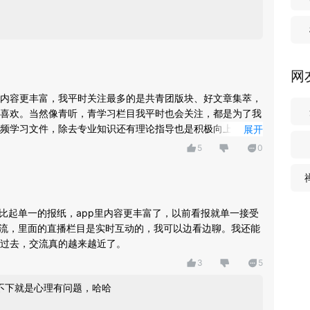
网
内容更丰富，我平时关注最多的是共青团版块、好文章集萃，
喜欢。当然像青听，青学习栏目我平时也会关注，都是为了我
频学习文件，除去专业知识还有理论指导也是积极向上的，起
展开
5
0
，比起单一的报纸，app里内容更丰富了，以前看报就单一接受
交流，里面的直播栏目是实时互动的，我可以边看边聊。我还能
过去，交流真的越来越近了。
3
5
，不下就是心理有问题，哈哈