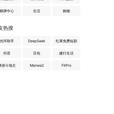
棋牌中心
生活
购物
友热搜
光环助手
DeepSeek
红果免费短剧
抖音
豆包
建行生活
禅游斗地主
Manwa2
FitPro