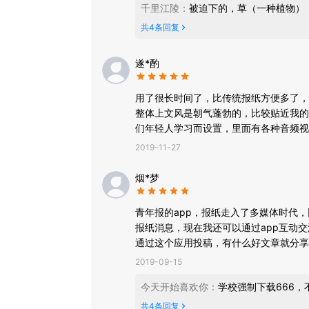
千里江陵
：
被迫下的，草（一种植物）
共
4
条回复
遂*酌
用了很长时间了，比传统报纸方便多了，
整体上文风是朝气蓬勃的，比较贴近我的
们年轻人学习而设置，里面有各种音频视
到了很好的引导作用。
2019-11-27
烟*梦
青年报的app，报纸走入了多媒体时代
报纸消息，现在我还可以通过app互动
通过这个应用投稿，有什么好文章就分享
2019-09-15
今天开始喜欢你
：
学校强制下载666
共
4
条回复