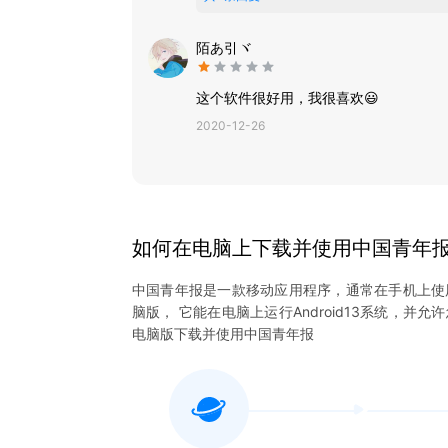
陌あ引ヾ
这个软件很好用，我很喜欢😃
2020-12-26
如何在电脑上下载并使用
中国青年
中国青年报
是一款移动应用程序，通常在手机上使
脑版， 它能在电脑上运行Android13系统，并允
电脑版下载并使用
中国青年报