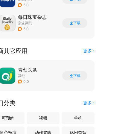
5.0
每日珠宝杂志
杂志期刊
下载
5.0
商其它应用
更多
青创头条
其他
下载
0.0
门分类
更多
可预约
视频
单机
角色扮演
动作冒险
休闲益智