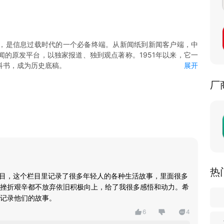
，是信息过载时代的一个必备终端。从新闻纸到新闻客户端，中
的原发平台，以独家报道、独到观点著称。1951年以来，它一
科书，成为历史底稿。
展开
容。重大事件第一时间推送快讯，并迅速形成专题，延展深度和广
厂
上新各领域优质图文和视频，供用户订阅。
频、“中青抖音”小视频等头部视频品牌，新闻报道全面视频化，并向
频内容。
平台”，由团中央支持，将以各项“共青团认证”，帮助大学毕业生
度的政治理论学习平台。客户端还为青年提供婚恋、考试、义诊等
体、招聘企业、团组织等机构和个人入驻，共建业务交往和心灵交
功能，支持各种线上互动活动。
热
栏目，这个栏目里记录了很多年轻人的各种生活故事，里面很多
挫折艰辛都不放弃依旧积极向上，给了我很多感悟和动力。希
记录他们的故事。
6
4