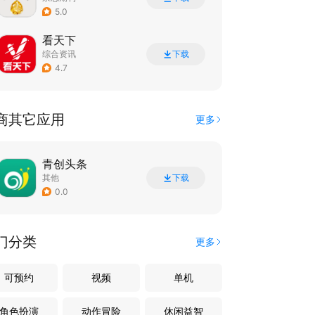
5.0
看天下
综合资讯
下载
4.7
商其它应用
更多
青创头条
其他
下载
0.0
门分类
更多
可预约
视频
单机
角色扮演
动作冒险
休闲益智