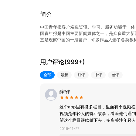
简介
中国青年报客户端集资讯、学习、服务功能于一体
国青年报是中国主要新闻媒体之一，是众多重大新闻
直是观察中国的一扇窗户，许多作品入选了各类教
1、精品化：专业编辑为用户精选当日优质必读内
度，提供有态度的新闻。20个以上专业频道，每日
2、视频化：聚合“青蜂侠”短视频、“我看见”长视
用户评论(
999+
)
“中青号”用户提供视频制作工具，产出批量UGC视
3、服务化：“团团微就业——共青团服务青年就业
全部
最新
好评
中评
差评
提高就业竞争力。“青年大学习”是共青团最具知名
方面的网上服务。
4、互动化：客户端设置中青号模块，邀请校园媒
醉*伴
流的园地。客户端具有征集、评选、排行、记分等
这个app里有挺多栏目，里面有个视频
视频是年轻人的奋斗故事，看着他们遇到
望这个栏目继续做下去，多多关注年轻人
2019-11-27