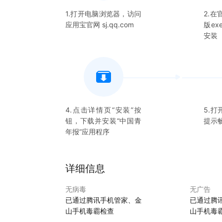
1.打开电脑浏览器，访问
2.
应用宝官网 sj.qq.com
版e
安装
4.点击详情页“安装”按
5.打
钮，下载并安装“
中国青
提示
年报
”应用程序
详细信息
无病毒
无广告
已通过腾讯手机管家、金
已通过腾
山手机毒霸检查
山手机毒