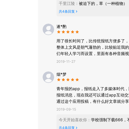
千里江陵
：
被迫下的，草（一种植物）
共
4
条回复
遂*酌
用了很长时间了，比传统报纸方便多了，
整体上文风是朝气蓬勃的，比较贴近我的
们年轻人学习而设置，里面有各种音频视
到了很好的引导作用。
2019-11-27
烟*梦
青年报的app，报纸走入了多媒体时代
报纸消息，现在我还可以通过app互动
通过这个应用投稿，有什么好文章就分享
2019-09-15
今天开始喜欢你
：
学校强制下载666
共
4
条回复