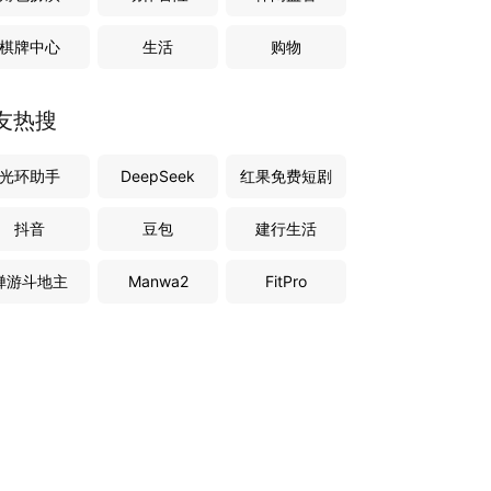
棋牌中心
生活
购物
友热搜
光环助手
DeepSeek
红果免费短剧
抖音
豆包
建行生活
禅游斗地主
Manwa2
FitPro