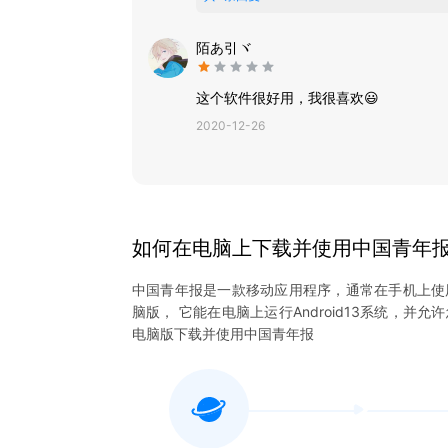
陌あ引ヾ
这个软件很好用，我很喜欢😃
2020-12-26
如何在电脑上下载并使用
中国青年
中国青年报
是一款移动应用程序，通常在手机上使
脑版， 它能在电脑上运行Android13系统，并允
电脑版下载并使用
中国青年报