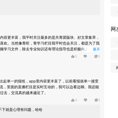
网
内容更丰富，我平时关注最多的是共青团版块、好文章集萃，
喜欢。当然像青听，青学习栏目我平时也会关注，都是为了我
频学习文件，除去专业知识还有理论指导也是积极向上的，起
展开
5
0
，比起单一的报纸，app里内容更丰富了，以前看报就单一接受
交流，里面的直播栏目是实时互动的，我可以边看边聊。我还能
过去，交流真的越来越近了。
3
5
，不下就是心理有问题，哈哈