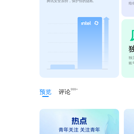
腾讯安全加持，保护你的隐私
给
独
账
999+
预览
评论