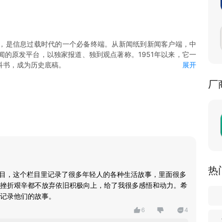
，是信息过载时代的一个必备终端。从新闻纸到新闻客户端，中
的原发平台，以独家报道、独到观点著称。1951年以来，它一
科书，成为历史底稿。
展开
容。重大事件第一时间推送快讯，并迅速形成专题，延展深度和广
厂
上新各领域优质图文和视频，供用户订阅。
频、“中青抖音”小视频等头部视频品牌，新闻报道全面视频化，并向
频内容。
平台”，由团中央支持，将以各项“共青团认证”，帮助大学毕业生
度的政治理论学习平台。客户端还为青年提供婚恋、考试、义诊等
体、招聘企业、团组织等机构和个人入驻，共建业务交往和心灵交
功能，支持各种线上互动活动。
热
栏目，这个栏目里记录了很多年轻人的各种生活故事，里面很多
挫折艰辛都不放弃依旧积极向上，给了我很多感悟和动力。希
记录他们的故事。
6
4