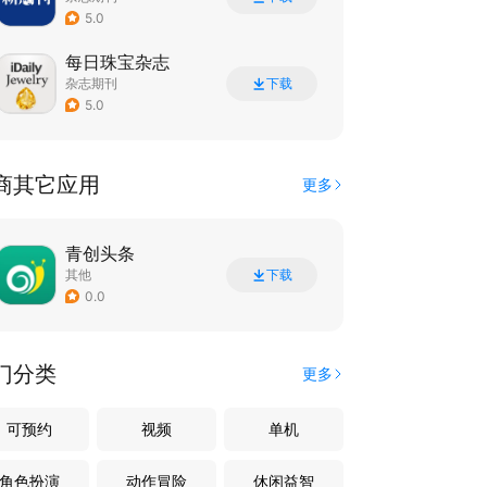
5.0
每日珠宝杂志
杂志期刊
下载
5.0
商其它应用
更多
青创头条
其他
下载
0.0
门分类
更多
可预约
视频
单机
角色扮演
动作冒险
休闲益智