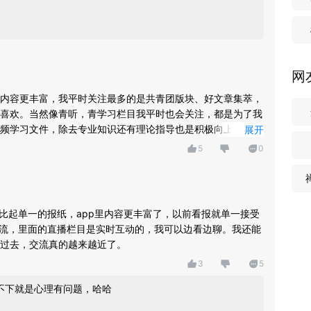
网
内容更丰富，我平时关注最多的是共青团版块、好文章集萃，
喜欢。当然像青听，青学习栏目我平时也会关注，都是为了我
频学习文件，除去专业知识还有理论指导也是积极向上的，起
展开
5
0
，比起单一的报纸，app里内容更丰富了，以前看报就单一接受
交流，里面的直播栏目是实时互动的，我可以边看边聊。我还能
过去，交流真的越来越近了。
3
5
，不下就是心理有问题，哈哈