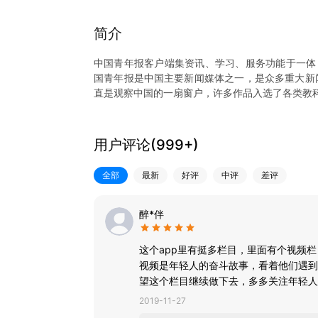
简介
中国青年报客户端集资讯、学习、服务功能于一体
国青年报是中国主要新闻媒体之一，是众多重大新闻
直是观察中国的一扇窗户，许多作品入选了各类教
1、精品化：专业编辑为用户精选当日优质必读内
度，提供有态度的新闻。20个以上专业频道，每日
2、视频化：聚合“青蜂侠”短视频、“我看见”长视
用户评论(
999+
)
“中青号”用户提供视频制作工具，产出批量UGC视
3、服务化：“团团微就业——共青团服务青年就业
全部
最新
好评
中评
差评
提高就业竞争力。“青年大学习”是共青团最具知名
方面的网上服务。
4、互动化：客户端设置中青号模块，邀请校园媒
醉*伴
流的园地。客户端具有征集、评选、排行、记分等
这个app里有挺多栏目，里面有个视频
视频是年轻人的奋斗故事，看着他们遇到
望这个栏目继续做下去，多多关注年轻人
2019-11-27