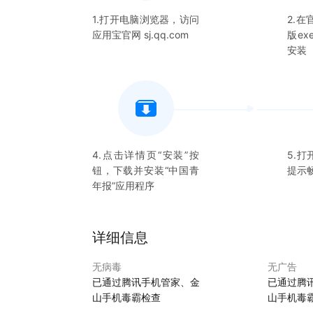
1.打开电脑浏览器，访问
2.
应用宝官网 sj.qq.com
版e
安装
4.点击详情页“安装”按
5.打
钮，下载并安装“
中国青
提示
年报
”应用程序
详细信息
无病毒
无广告
已通过腾讯手机管家、金
已通过腾
山手机毒霸检查
山手机毒