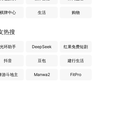
棋牌中心
生活
购物
友热搜
光环助手
DeepSeek
红果免费短剧
抖音
豆包
建行生活
禅游斗地主
Manwa2
FitPro