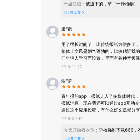
千里江陵
：
被迫下的，草（一种植物）
共
4
条回复
遂*酌
用了很长时间了，比传统报纸方便多了，
整体上文风是朝气蓬勃的，比较贴近我的
们年轻人学习而设置，里面有各种音频视
到了很好的引导作用。
2019-11-27
烟*梦
青年报的app，报纸走入了多媒体时代
报纸消息，现在我还可以通过app互动
通过这个应用投稿，有什么好文章就分享
2019-09-15
今天开始喜欢你
：
学校强制下载666
共
4
条回复