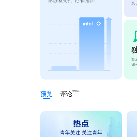
腾讯安全加持，保护你的隐私
给
独
账
999+
预览
评论