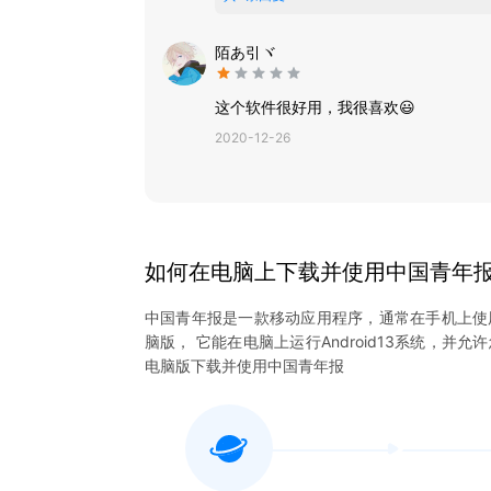
陌あ引ヾ
这个软件很好用，我很喜欢😃
2020-12-26
如何在电脑上下载并使用
中国青年
中国青年报
是一款移动应用程序，通常在手机上使
脑版， 它能在电脑上运行Android13系统，并允
电脑版下载并使用
中国青年报