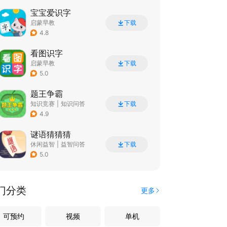
宝宝爱识字
启蒙早教
下载
4.8
看图识字
启蒙早教
下载
5.0
题王争霸
知识竞赛
|
知识问答
下载
4.9
谜语猜猜猜
休闲益智
|
益智问答
下载
|
猜谜
5.0
门分类
更多
可预约
视频
单机