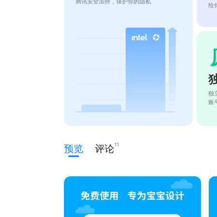
腾讯安全加持，保护你的隐私
给
独
账
11
预览
评论