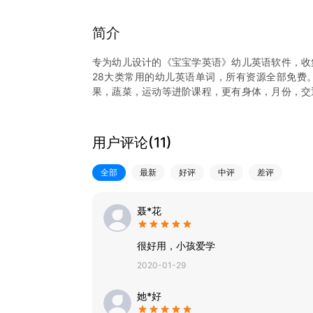
简介
专为幼儿设计的《宝宝学英语》幼儿英语软件，收
28大类常用的幼儿英语单词，所有资源全部免费
果，蔬菜，运动等进阶课程，更有身体，月份，交
发音均为真人语音，男女声音可选，真实的图片配
识世界。软件无需联网，无需任何数据包的下载，
【产品特色】
用户评论(
11
)
1. 28个单词大类覆盖宝宝常用的英语词汇，并会
2. 所有单词均配有真实的图片和真人标准美国英语
全部
最新
好评
中评
差评
3. 除了学习外，还可以检测宝宝的学习效果。
4. 软件体积小，无需联网，无需注册，随时随地打
5. 各种在线早教资源，全部免费阅读。
聂*花
【关于我们】
官方网站: www.aimengtech.com
很好用，小孩爱学
客服邮箱: support@aiword.cn
2020-01-29
她*好