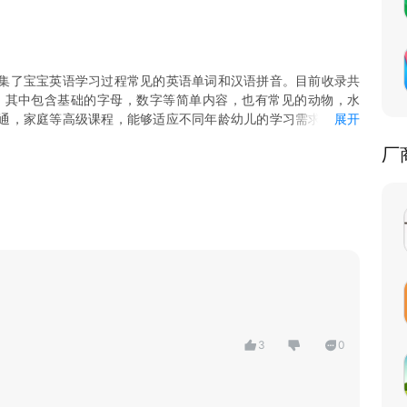
集了宝宝英语学习过程常见的英语单词和汉语拼音。目前收录共
。其中包含基础的字母，数字等简单内容，也有常见的动物，水
通，家庭等高级课程，能够适应不同年龄幼儿的学习需求。所有
展开
以有趣的内容，让小宝宝能够牢记常见单词及读音的同时又能认
厂
打开就能随时随地的学习。
定期更新增加更多内容。
发音。
开就能使用。
3
0