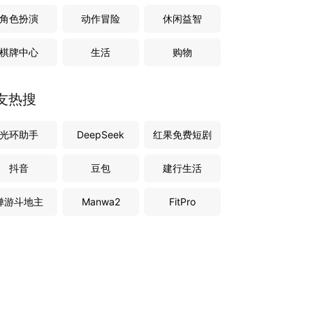
角色扮演
动作冒险
休闲益智
棋牌中心
生活
购物
友热搜
光环助手
DeepSeek
红果免费短剧
抖音
豆包
建行生活
禅游斗地主
Manwa2
FitPro