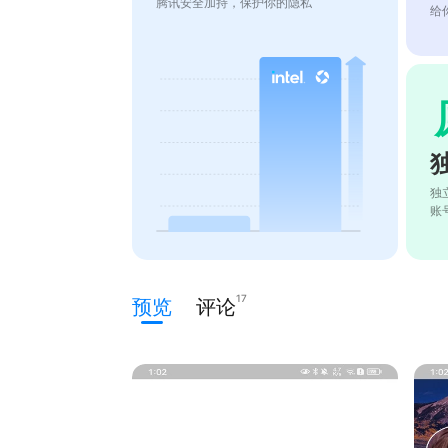
腾讯安全加持，保护你的隐私
给
独
账
17
预览
评论