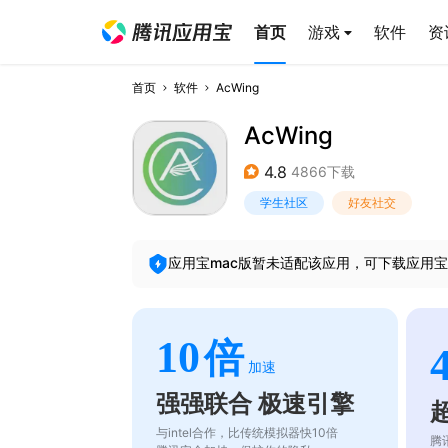
首页
游戏
软件
资
首页
软件
AcWing
AcWing
4.8
4866下载
学生社区
好友社交
应用宝mac版暂未适配该应用，可下载应用宝
10
倍
加速
强强联合 极速引擎
与intel合作，比传统模拟器快10倍
腾